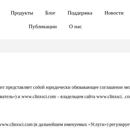
Продукты
Блог
Поддержка
Новости
Публикации
О нас
ент представляет собой юридически обязывающее соглашение меж
тель») и www.clinxsci.com – владельцем сайта www.clinxsci. .co
www.clinxsci.com (в дальнейшем именуемых «Услуги») регулиру