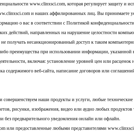
нциальности www.clinxsci.com, которая регулирует защиту и и
ww.clinxsci.com и наших аффилированных лиц. Вы принимаете 
ормацию о вас в соответствии с Политикой конфиденциальности
аких действий, направленных на нарушение целостности компьют
же не получать несанкционированный доступ к таким компьютерн
-либо преимущества при использовании информации, указанной 
деятельности, включая: установление уровней цен или расценок 
вка содержимого веб-сайта, написание договоров или соглашений 
 и совершенствуем наши продукты и услуги, любые технические 
етов, рисунки, изображения, видео или аудио любых продуктов 
и без предварительного уведомления онлайн или офлайн.
.com или предоставленные любыми представителями www.clinxsci