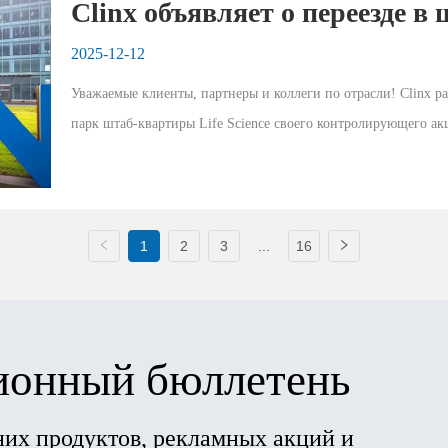
Clinx объявляет о переезде в 
Technology Life Science Park
2025-12-12
Уважаемые клиенты, партнеры и коллеги по отрасли! Clinx ра
парк штаб-квартиры Life Science своего контролирующего акци
Этот стратегический шаг знаменует собой важну...
1
2
3
...
16
онный бюллетень
дних продуктов, рекламных акций и