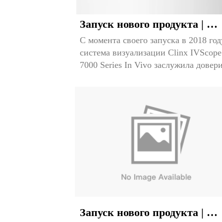
Запуск нового продукта | 
С момента своего запуска в 2018 году
Система визуализации 
система визуализации Clinx IVScope 
IVScope 7000Pro, встроенная
7000 Series In Vivo заслужила довери
многочисленных пользователей 
Vivo
благодаря своим 
высокочувствительным возможностя
обнаружения биолюминесценции и 
флуоресцентного сигнала и удоб...
Запуск нового продукта | 