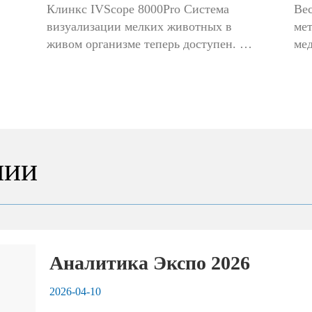
Клинкс IVScope 8000Pro Система 
Вес
Система визуализации мелких 
Ch
визуализации мелких животных в 
мет
животных в живом организме 
Ch
живом организме теперь доступен. 
мед
Опираясь на основные технические 
оче
IVScope 8000Pro
Sy
 
преимущества своей предшественницы 
экс
- высокую чувствительность, высокое 
фу
кон
соотношение сигнал / шум и высокую 
бол
ма
пропускную спосо...
вес
ло
нии
об
Аналитика Экспо 2026
2026-04-10