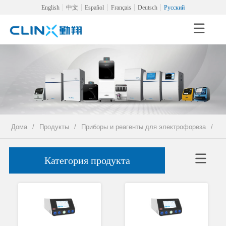
English
中文
Español
Français
Deutsch
Русский
Дома
/
Продукты
/
Приборы и реагенты для электрофореза
/
Ис
Категория продукта