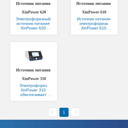
Источник питания 
Источник питания 
XinPower 620
XinPower 610
Электрофорезный 
Источник питания 
источник питания 
электрофореза 
XinPower 620 
XinPower 610 
обеспечивает 
обеспечивает 
постоянный ток, 
постоянный ток, 
напряжение и 
напряжение и 
выходную мощность 
выходную мощность 
для горизонтальных 
для систем 
установок 
горизонтального 
электрофореза, 
электрофореза, 
вертикальных систем 
вертикального 
электрофореза и 
электрофореза и 
Источник питания 
систем передачи. 
передачи.  
Двухконтурный блок 
Оснащенный 5-
XinPower 310
управления 
дюймовым 
Электрофорез 
поддерживает опер...
сенсорным экраном 
XinPower 310 
высокой четкости, он 
обеспечивает 
по...
постоянный ток, 
напряжение и 
выходную мощность 
1
для горизонтального 
электрофореза, 
вертикального 
электрофореза и 