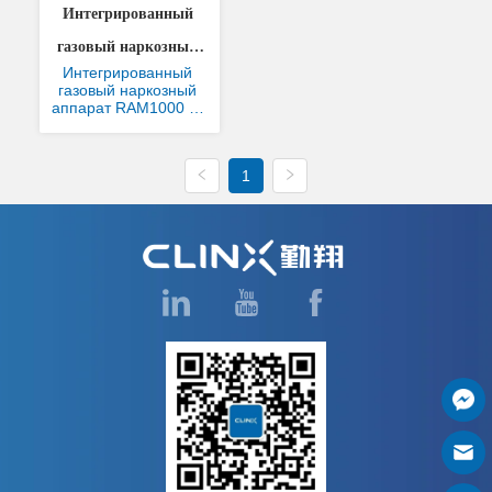
Интегрированный 
газовый наркозный 
Интегрированный 
аппарат RAM1000
газовый наркозный 
аппарат RAM1000 — 
это аппарат для 
ингаляционной 
анестезии, 
1
специально 
разработанный для 
мелких животных, 
который является 
важным 
вспомогательным 
оборудованием для 
системы 
визуализации мелких 
животных in vivo.