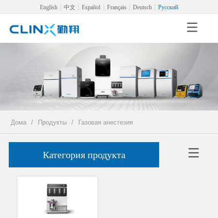
English
中文
Español
Français
Deutsch
Русский
Дома
/
Продукты
/
Газовая анестезия
Категория продукта